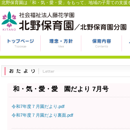
北野保育園は「和・気・愛・愛」をもって、地域の子育ての支援
和・気・愛・愛 園だより 7月号
令和7年度７月園だより.pdf
令和7年度７月園だより裏面.pdf