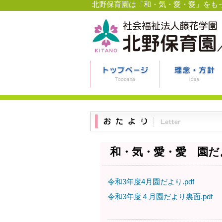
北野保育園は「和・気・愛・愛」をも
和・気・愛・愛 園だ
令和3年度4月園だより.pdf
令和3年度４月園だより裏面.pdf