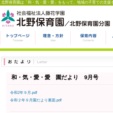
北野保育園は「和・気・愛・愛」をもって、地域の子育ての支援
和・気・愛・愛 園だより 9月号
令和2年９月.pdf
令和２年９月園だより裏面.pdf