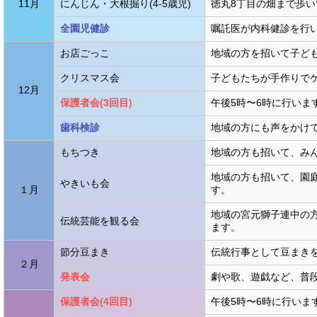
11月
にんじん・大根掘り(4-5歳児)
徳丸8丁目の畑まで歩
全園児健診
嘱託医が内科健診を行
お店ごっこ
地域の方を招いて子ど
クリスマス会
子どもたちが手作りで
12月
保護者会(3回目)
午後5時〜6時に行いま
歯科検診
地域の方にも声をかけ
もちつき
地域の方も招いて、み
地域の方も招いて、園
やきいも会
１月
す。
地域の宮元獅子連中の
伝統芸能を観る会
ます。
節分豆まき
伝統行事として豆まき
２月
発表会
劇や歌、遊戯など、普
保護者会(4回目)
午後5時〜6時に行いま