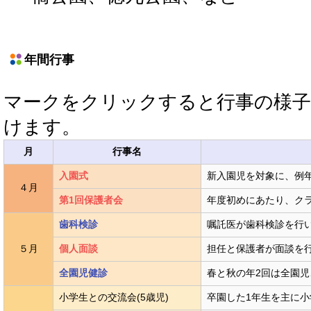
年間行事
マークをクリックすると行事の様子
けます。
月
行事名
入園式
新入園児を対象に、例
４月
第1回保護者会
年度初めにあたり、ク
歯科検診
嘱託医が歯科検診を行
５月
個人面談
担任と保護者が面談を
全園児健診
春と秋の年2回は全園
小学生との交流会(5歳児)
卒園した1年生を主に小