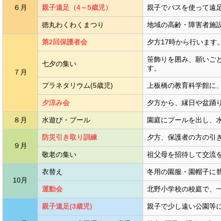
６月
親子遠足（4～5歳児）
親子でバスを使って遠
徳丸わくわくまつり
地域の高齢・障害者施
第2回保護者会
夕方17時から行います
笹飾りを囲み、願いご
七夕の集い
す。
７月
プラネタリウム(5歳児)
上板橋の教育科学館に
夕涼み会
夕方から、縁日や盆踊
８月
水遊び・プール
園庭にプールを出し、
防災引き取り訓練
夕方、保護者の方の引
９月
敬老の集い
祖父母を招待して交流
衣替え
冬用の園服・園帽子に
10月
運動会
北野小学校の校庭で、
親子遠足(3歳児)
親子で少し遠い公園等