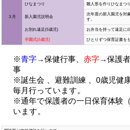
ひなまつり
雛人形を作りひなまつ
次年度の新入園児を対
３月
新入園児説明会
す。
お別れ遠足(5歳児)
お弁当を持って遠足に
卒園式(5歳児)
ひとりずつ保育証書を
※
青字
→保健行事、
赤字
→保護
事
※誕生会 、避難訓練 、0歳児健
毎月行っています。
※通年で保護者の一日保育体験
います。